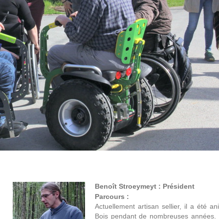
Benoît Stroeymeyt : Président
Parcours :
Actuellement artisan sellier, il a été 
Bois pendant de nombreuses années. M